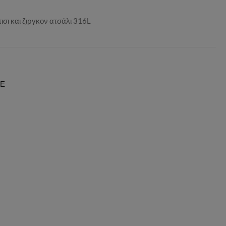
ισι και ζιργκον ατσάλι 316L
ΙΕ