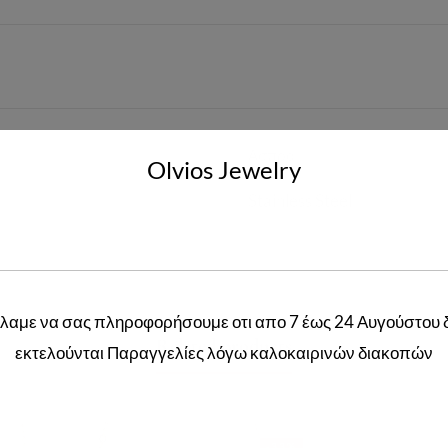
Ασπρο
Olvios Jewelry
Stainless Steel
λαμε να σας πληροφορήσουμε οτι απο 7 έως 24 Αυγούστου 
Related products
εκτελούνται Παραγγελίες λόγω καλοκαιρινών διακοπών
-33%