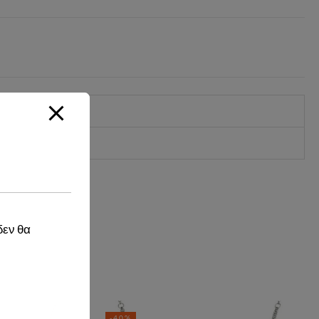
δεν θα
-40%