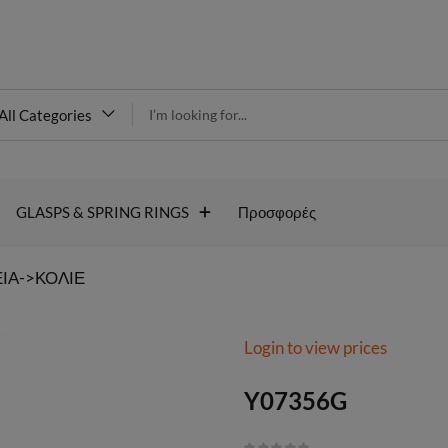
modal-check
All Categories
Y07356G
GLASPS & SPRING RINGS
Προσφορές
ΙΑ->ΚΟΛΙΕ
Login to view prices
Y07356G