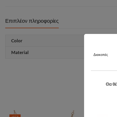
Επιπλέον πληροφορίες
Color
Material
Διακοπές
Θα θέ
-40%
-20%