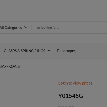
modal-check
All Categories
Y01545G
GLASPS & SPRING RINGS
Προσφορές
ΙΑ->ΚΟΛΙΕ
Login to view prices
Y01545G