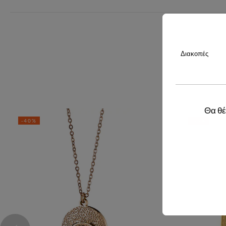
Διακοπές
Θα θέ
-40%
-33%