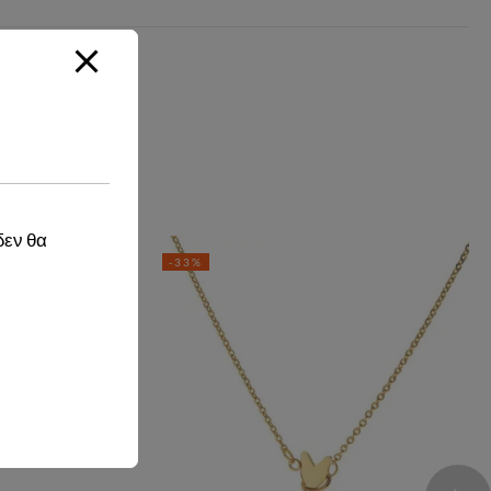
δεν θα
-33%