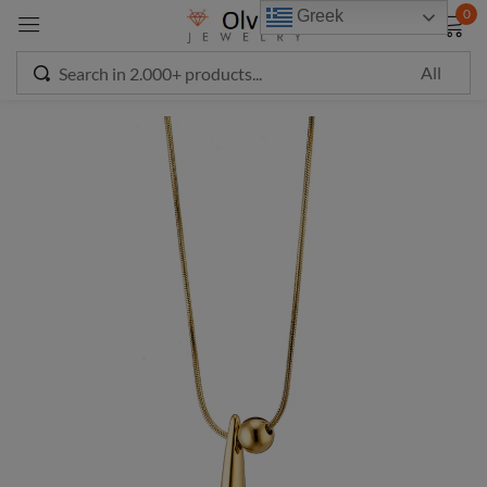
modal-check
0
Greek
Sign in
Remember me
Lost password?
LOG IN
CREATE AN ACCOUNT