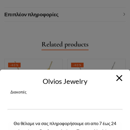
Επιπλέον πληροφορίες
Related products
-40%
-40%
Olvios Jewelry
Διακοπές
Θα θέλαμε να σας πληροφορήσουμε οτι απο 7 έως 24
ΔΙΑΒΆΣΤΕ
ΔΙΑΒΆΣΤΕ