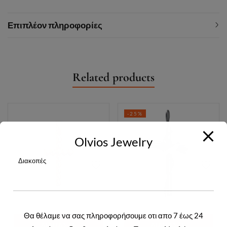
Επιπλέον πληροφορίες
Related products
-25%
Olvios Jewelry
Διακοπές
Θα θέλαμε να σας πληροφορήσουμε οτι απο 7 έως 24
ΔΙΑΒΆΣΤΕ
ΔΙΑΒΆΣΤΕ