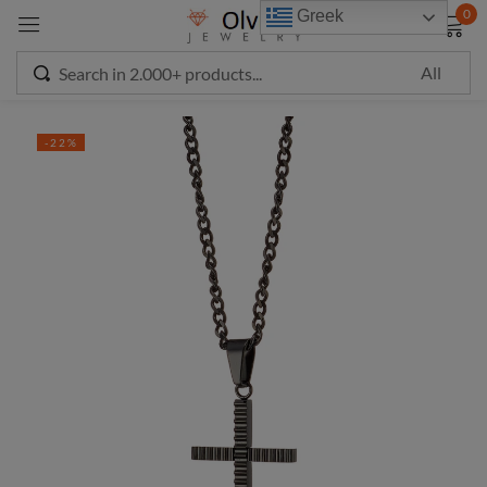
modal-check
0
Greek
Sign in
-22%
Remember me
Lost password?
LOG IN
CREATE AN ACCOUNT