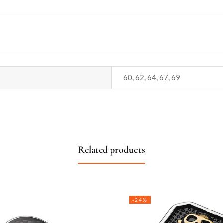
60
,
62
,
64
,
67
,
69
Related products
-24%