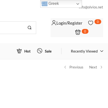
Greek
info@olvios.net
0
Login/Register
0
Login to view prices
ΠΡΟΣΘΉΚΗ ΣΤΟ ΚΑΛΆΘΙ
Hot
Sale
Recently Viewed
Previous
Next