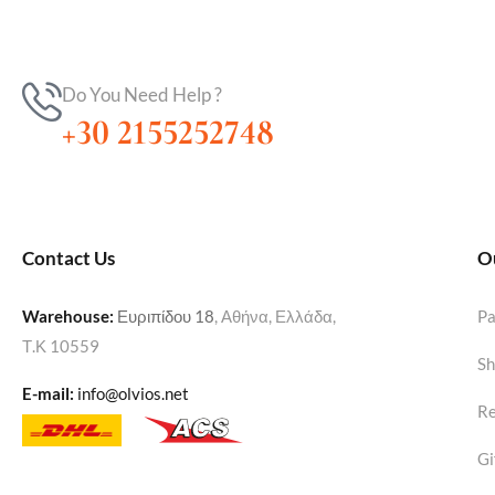
Do You Need Help ?
+30 2155252748
Contact Us
O
Warehouse
:
Ευριπίδου 18
, Αθήνα, Ελλάδα,
P
Τ.Κ 10559
Sh
E-mail:
info@olvios.net
Re
Gi