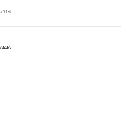
λι 316L
L
ΛΙΔΙΑ