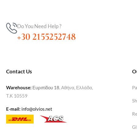
Do You Need Help ?
+30 2155252748
Contact Us
O
Warehouse
:
Ευριπίδου 18
, Αθήνα, Ελλάδα,
P
Τ.Κ 10559
Sh
E-mail:
info@olvios.net
Re
Gi