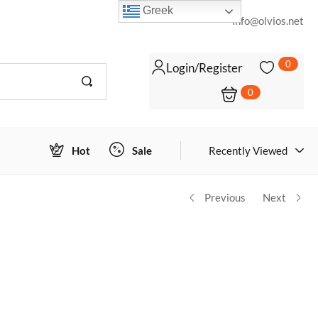
Greek
info@olvios.net
0
Login/Register
0
Login to view prices
ΠΡΟΣΘΉΚΗ ΣΤΟ ΚΑΛΆΘΙ
Hot
Sale
Recently Viewed
Previous
Next