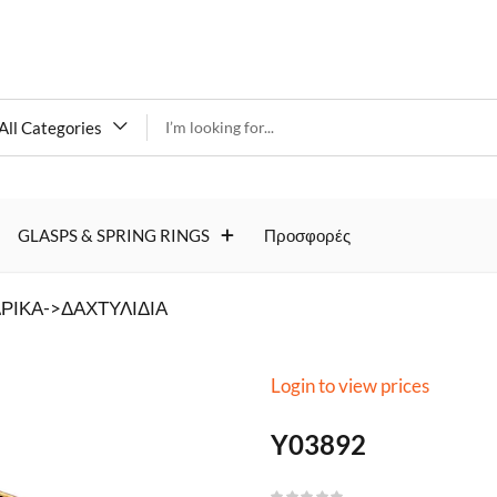
All Categories
Y03892
GLASPS & SPRING RINGS
Προσφορές
ΡΙΚΑ->ΔΑΧΤΥΛΙΔΙΑ
Login to view prices
Y03892