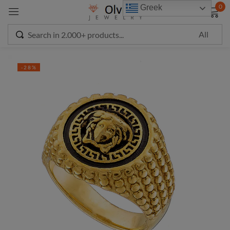
modal-check
0
Greek
Sign in
-28%
Remember me
Lost password?
LOG IN
CREATE AN ACCOUNT