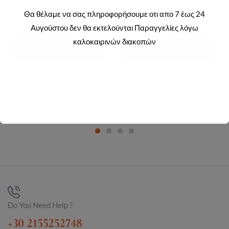
Θα θέλαμε να σας πληροφορήσουμε οτι απο 7 έως 24
Αυγούστου δεν θα εκτελούνται Παραγγελίες λόγω
καλοκαιρινών διακοπών
ΔΙΑΒΆΣΤΕ
ΔΙΑΒΆΣΤΕ
ΠΕΡΙΣΣΌΤΕΡΑ
ΠΕΡΙΣΣΌΤΕΡΑ
Login to view prices
Login to view prices
Y00905
Y00908
Do You Need Help ?
+30 2155252748