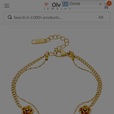
modal-check
0
Greek
Sign in
Remember me
Lost password?
LOG IN
CREATE AN ACCOUNT