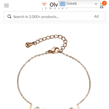
0
Greek
Sign in
Remember me
Lost password?
LOG IN
CREATE AN ACCOUNT