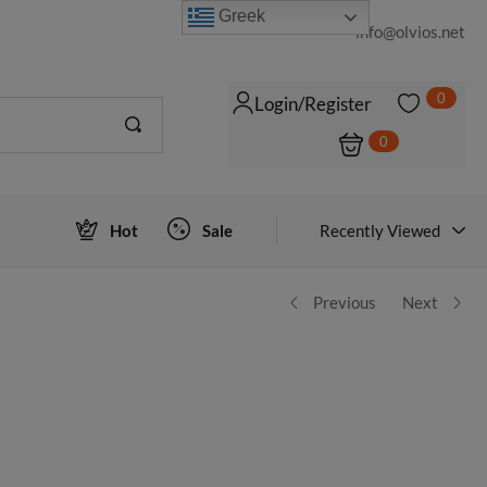
Greek
info@olvios.net
0
Login/Register
0
Login to view prices
ΠΡΟΣΘΉΚΗ ΣΤΟ ΚΑΛΆΘΙ
Hot
Sale
Recently Viewed
Previous
Next