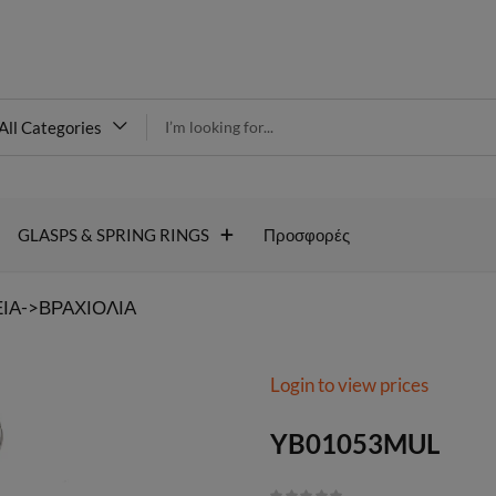
modal-check
All Categories
YB01053MUL
GLASPS & SPRING RINGS
Προσφορές
ΙΑ->ΒΡΑΧΙΟΛΙΑ
Login to view prices
YB01053MUL