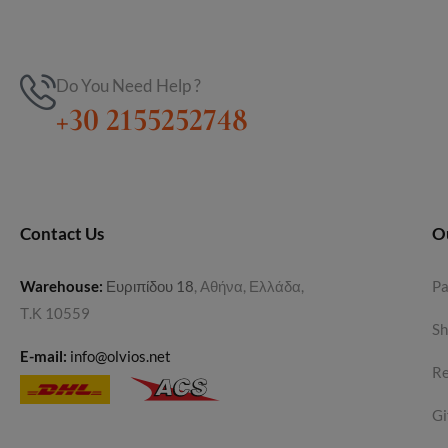
Do You Need Help ?
+30 2155252748
Contact Us
O
Warehouse
:
Ευριπίδου 18
, Αθήνα, Ελλάδα,
P
Τ.Κ 10559
Sh
E-mail:
info@olvios.net
Re
Gi