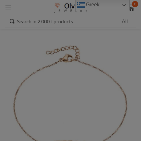
modal-check
0
Greek
Sign in
Remember me
Lost password?
LOG IN
CREATE AN ACCOUNT