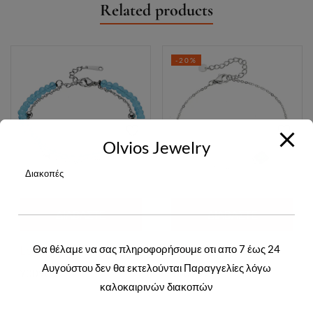
Related products
-20%
Olvios Jewelry
Διακοπές
ΔΙΑΒΆΣΤΕ
ΔΙΑΒΆΣΤΕ
ΠΕΡΙΣΣΌΤΕΡΑ
ΠΕΡΙΣΣΌΤΕΡΑ
Θα θέλαμε να σας πληροφορήσουμε οτι απο 7 έως 24
Login to view prices
Login to view prices
Αυγούστου δεν θα εκτελούνται Παραγγελίες λόγω
Y00905
Y00969
καλοκαιρινών διακοπών