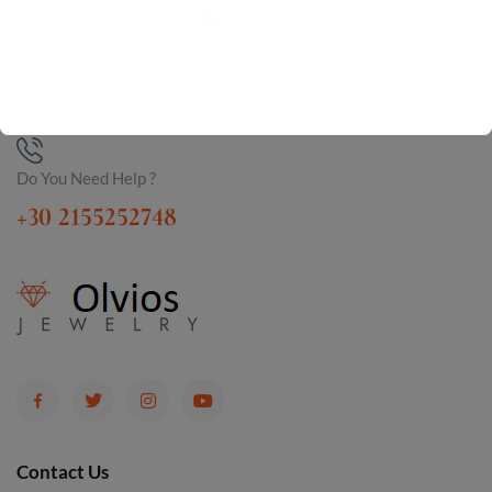
Do You Need Help ?
+30 2155252748
Contact Us