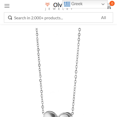
0
Greek
Sign in
Remember me
Lost password?
LOG IN
CREATE AN ACCOUNT