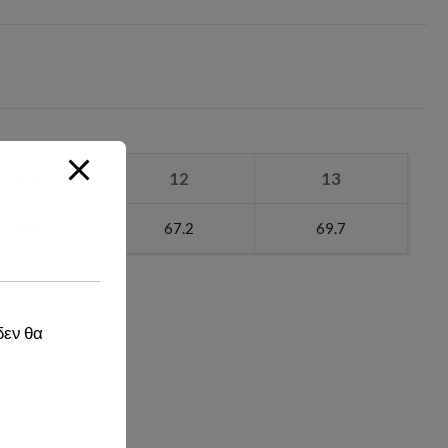
11
12
13
64.6
67.2
69.7
δεν θα