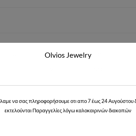
Olvios Jewelry
8
9
10
57
59.5
62.1
λαμε να σας πληροφορήσουμε οτι απο 7 έως 24 Αυγούστου 
εκτελούνται Παραγγελίες λόγω καλοκαιρινών διακοπών
Related products