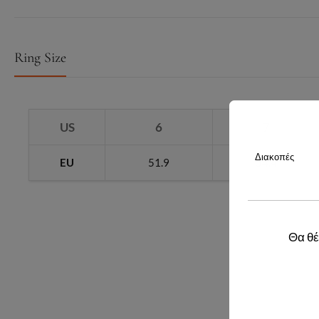
Ring Size
US
6
7
Διακοπές
EU
51.9
54.4
Θα θέ