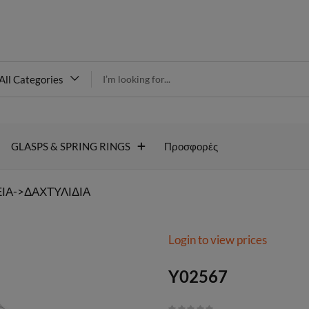
modal-check
All Categories
Y02567
GLASPS & SPRING RINGS
Προσφορές
ΙΑ->ΔΑΧΤΥΛΙΔΙΑ
Login to view prices
Y02567