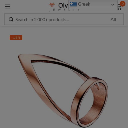
modal-check
0
Greek
Sign in
-15%
Remember me
Lost password?
LOG IN
CREATE AN ACCOUNT