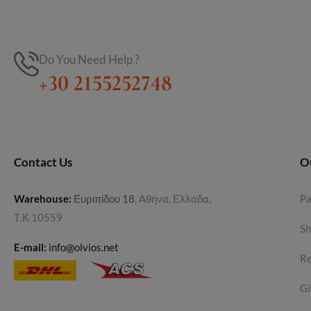
Do You Need Help ?
+30 2155252748
Contact Us
O
Warehouse
:
Ευριπίδου 18
, Αθήνα, Ελλάδα,
P
Τ.Κ 10559
Sh
E-mail:
info@olvios.net
Re
Gi