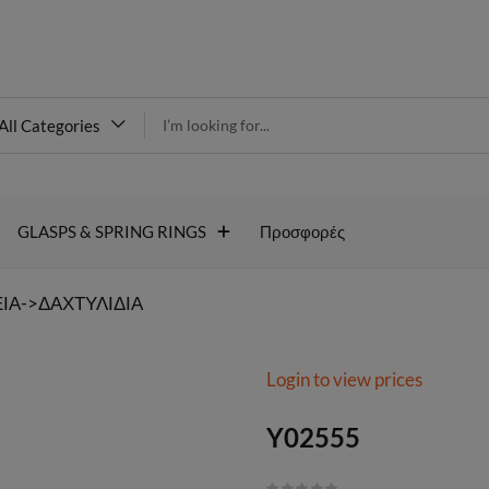
modal-check
All Categories
Y02555
GLASPS & SPRING RINGS
Προσφορές
ΙΑ->ΔΑΧΤΥΛΙΔΙΑ
Login to view prices
Y02555