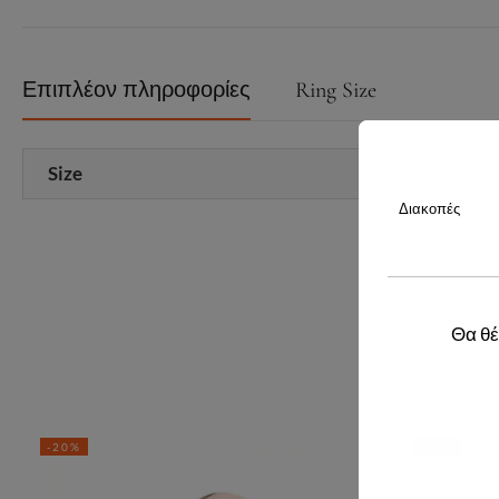
Επιπλέον πληροφορίες
Ring Size
Size
Διακοπές
Θα θέ
-20%
-20%