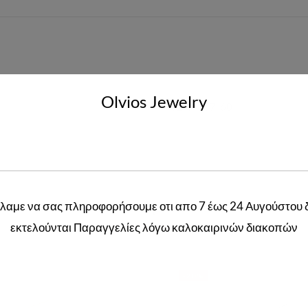
Olvios Jewelry
52
,
54
,
57
,
60
λαμε να σας πληροφορήσουμε οτι απο 7 έως 24 Αυγούστου 
Related products
εκτελούνται Παραγγελίες λόγω καλοκαιρινών διακοπών
-20%