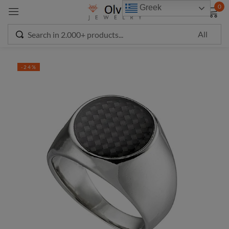
modal-check
0
Greek
Sign in
-24%
Remember me
Lost password?
LOG IN
CREATE AN ACCOUNT