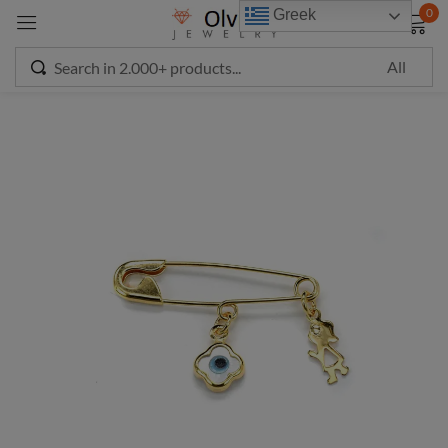
modal-check
0
Greek
Sign in
Remember me
Lost password?
LOG IN
CREATE AN ACCOUNT