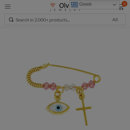
modal-check
0
Greek
Sign in
Remember me
Lost password?
LOG IN
CREATE AN ACCOUNT