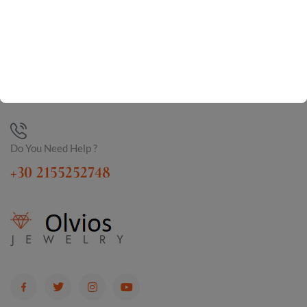
Do You Need Help ?
+30 2155252748