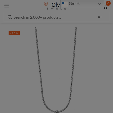
modal-check
0
Greek
Sign in
-20%
Remember me
Lost password?
LOG IN
CREATE AN ACCOUNT