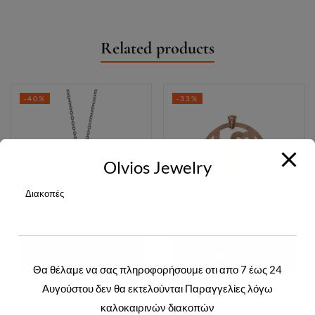
Related products
-40%
-33%
Olvios Jewelry
Διακοπές
ΔΙΑΒΆΣΤΕ
ΔΙΑΒΆΣΤΕ
Θα θέλαμε να σας πληροφορήσουμε οτι απο 7 έως 24
ΠΕΡΙΣΣΌΤΕΡΑ
ΠΕΡΙΣΣΌΤΕΡΑ
Αυγούστου δεν θα εκτελούνται Παραγγελίες λόγω
Login to view prices
Login to view prices
καλοκαιρινών διακοπών
Y07089
Y01545R