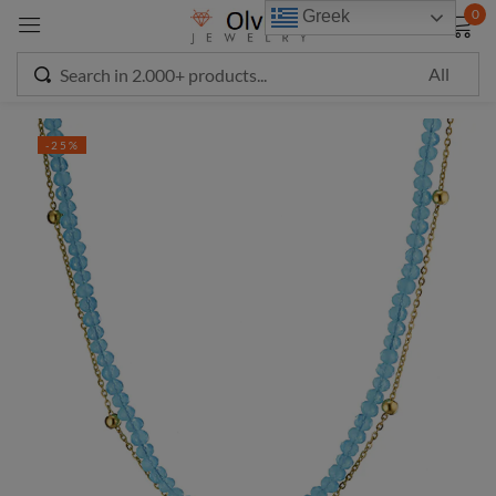
modal-check
0
Greek
Sign in
-25%
Remember me
Lost password?
LOG IN
CREATE AN ACCOUNT