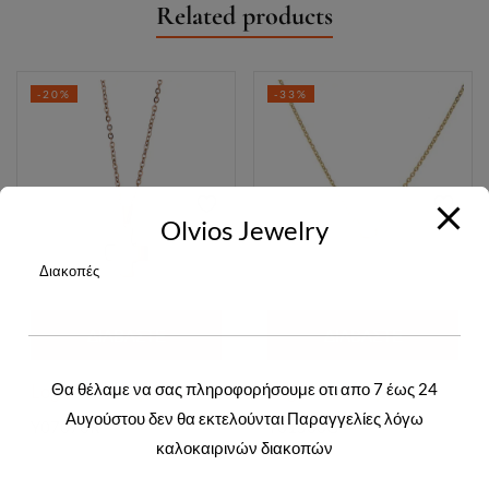
Related products
-20%
-33%
Olvios Jewelry
Διακοπές
ΔΙΑΒΆΣΤΕ
ΔΙΑΒΆΣΤΕ
ΠΕΡΙΣΣΌΤΕΡΑ
ΠΕΡΙΣΣΌΤΕΡΑ
Θα θέλαμε να σας πληροφορήσουμε οτι απο 7 έως 24
Login to view prices
Login to view prices
Αυγούστου δεν θα εκτελούνται Παραγγελίες λόγω
Y07070R
Y01500G
καλοκαιρινών διακοπών