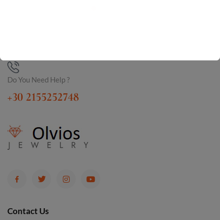
Do You Need Help ?
+30 2155252748
Contact Us