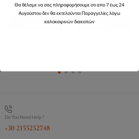
Θα θέλαμε να σας πληροφορήσουμε οτι απο 7 έως 24
Αυγούστου δεν θα εκτελούνται Παραγγελίες λόγω
καλοκαιρινών διακοπών
ΔΙΑΒΆΣΤΕ
ΔΙΑΒΆΣΤΕ
ΠΕΡΙΣΣΌΤΕΡΑ
ΠΕΡΙΣΣΌΤΕΡΑ
Login to view prices
Login to view prices
Y02287G
Y02362G
Do You Need Help ?
+30 2155252748