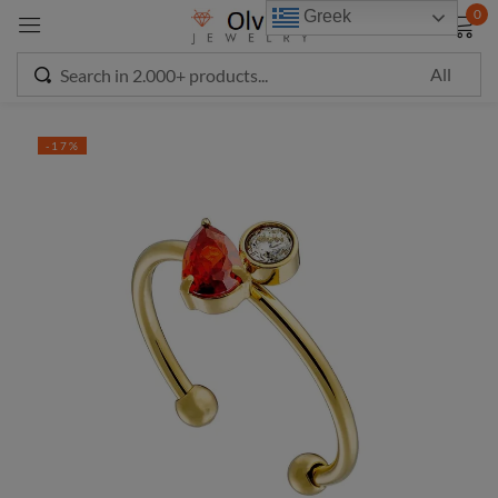
modal-check
0
Greek
Sign in
-17%
Remember me
Lost password?
LOG IN
CREATE AN ACCOUNT