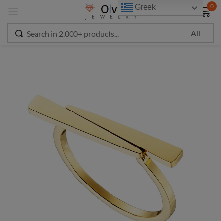
modal-check
0
Greek
Sign in
Remember me
Lost password?
LOG IN
CREATE AN ACCOUNT