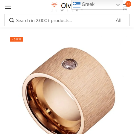
0
Greek
Sign in
-30%
Remember me
Lost password?
LOG IN
CREATE AN ACCOUNT