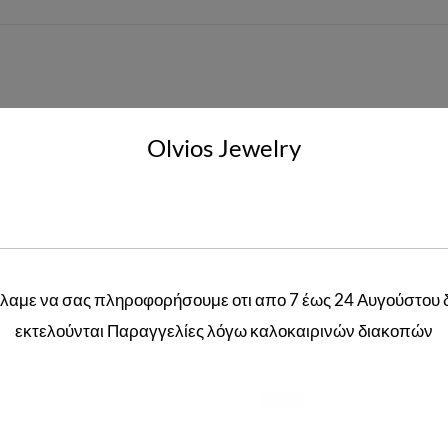
Olvios Jewelry
52
,
60
λαμε να σας πληροφορήσουμε οτι απο 7 έως 24 Αυγούστου 
Related products
εκτελούνται Παραγγελίες λόγω καλοκαιρινών διακοπών
-30%