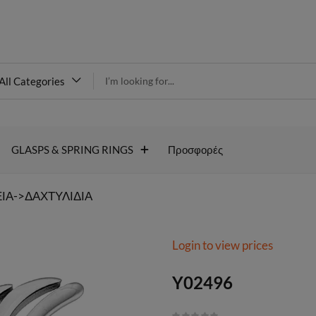
modal-check
All Categories
Y02496
GLASPS & SPRING RINGS
Προσφορές
ΙΑ->ΔΑΧΤΥΛΙΔΙΑ
Login to view prices
Y02496