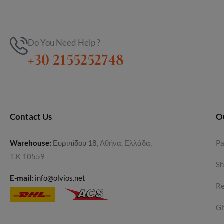
Do You Need Help ?
+30 2155252748
Contact Us
O
Warehouse
:
Ευριπίδου 18
, Αθήνα, Ελλάδα,
P
Τ.Κ 10559
Sh
E-mail:
info@olvios.net
Re
Gi