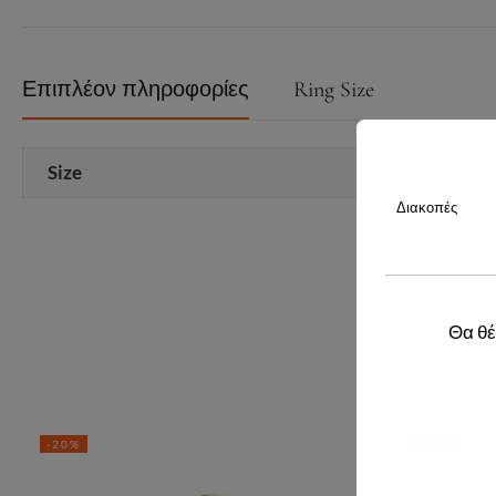
Επιπλέον πληροφορίες
Ring Size
Size
Διακοπές
Θα θέ
-20%
-20%