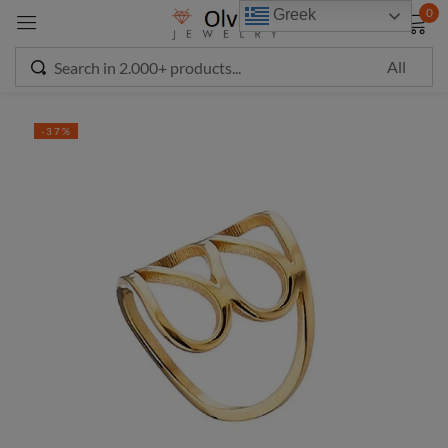
modal-check
0
Greek
Sign in
-37%
Remember me
Lost password?
LOG IN
CREATE AN ACCOUNT