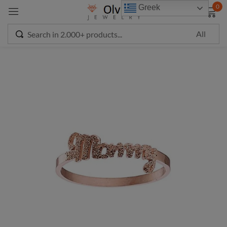
modal-check
0
Greek
Sign in
Remember me
Lost password?
LOG IN
CREATE AN ACCOUNT