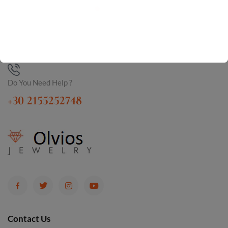
Do You Need Help ?
+30 2155252748
Contact Us