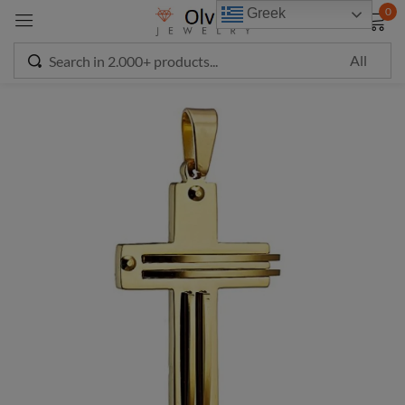
modal-check
0
Greek
Sign in
Remember me
Lost password?
LOG IN
CREATE AN ACCOUNT