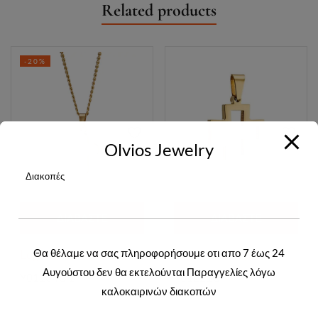
Related products
-20%
Olvios Jewelry
Διακοπές
ΔΙΑΒΆΣΤΕ
ΔΙΑΒΆΣΤΕ
ΠΕΡΙΣΣΌΤΕΡΑ
ΠΕΡΙΣΣΌΤΕΡΑ
Θα θέλαμε να σας πληροφορήσουμε οτι απο 7 έως 24
Login to view prices
Login to view prices
Αυγούστου δεν θα εκτελούνται Παραγγελίες λόγω
Y01164G.1
Y01221G
καλοκαιρινών διακοπών