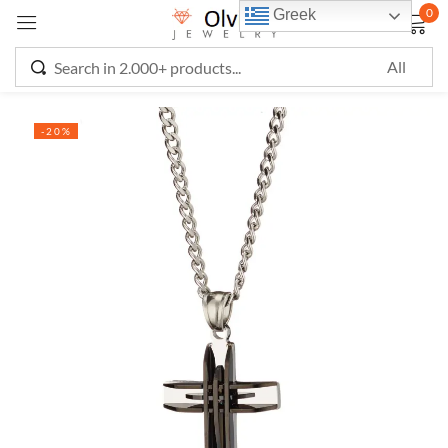
0
Greek
Sign in
-20%
Remember me
Lost password?
LOG IN
CREATE AN ACCOUNT