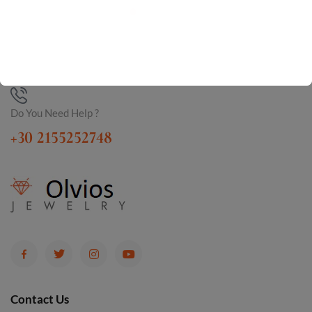
Do You Need Help ?
+30 2155252748
Contact Us