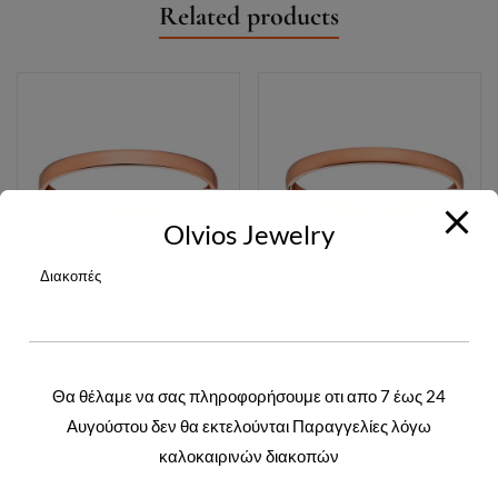
Related products
Olvios Jewelry
Διακοπές
ΔΙΑΒΆΣΤΕ
ΔΙΑΒΆΣΤΕ
ΠΕΡΙΣΣΌΤΕΡΑ
ΠΕΡΙΣΣΌΤΕΡΑ
Θα θέλαμε να σας πληροφορήσουμε οτι απο 7 έως 24
Login to view prices
Login to view prices
Αυγούστου δεν θα εκτελούνται Παραγγελίες λόγω
Y00934R
Y00932R
καλοκαιρινών διακοπών