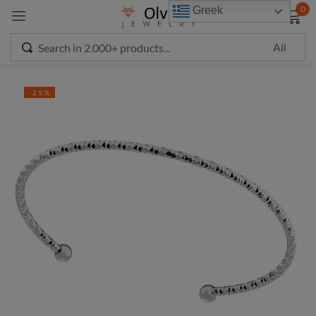
modal-check
0
Greek
Sign in
-25%
Remember me
Lost password?
LOG IN
CREATE AN ACCOUNT