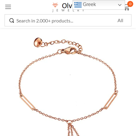
0
Greek
Sign in
Remember me
Lost password?
LOG IN
CREATE AN ACCOUNT