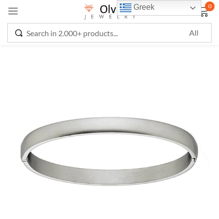
0
Greek
Sign in
Remember me
Lost password?
LOG IN
CREATE AN ACCOUNT