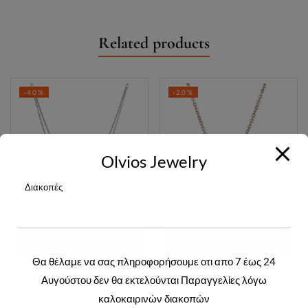
Related products
-40%
-20%
Olvios Jewelry
Διακοπές
ΔΙΑΒΆΣΤΕ
ΔΙΑΒΆΣΤΕ
Θα θέλαμε να σας πληροφορήσουμε οτι απο 7 έως 24
ΠΕΡΙΣΣΌΤΕΡΑ
ΠΕΡΙΣΣΌΤΕΡΑ
Login to view prices
Login to view prices
Αυγούστου δεν θα εκτελούνται Παραγγελίες λόγω
καλοκαιρινών διακοπών
Y07032
Y01352R