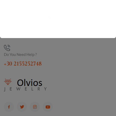
Do You Need Help ?
+30 2155252748