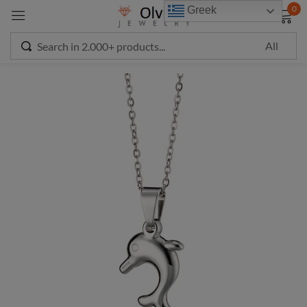
modal-check
0
Greek
Sign in
Remember me
Lost password?
LOG IN
CREATE AN ACCOUNT