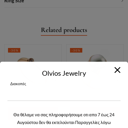
Ring Size
Related products
-30%
-30%
Olvios Jewelry
Διακοπές
ΔΙΑΒΆΣΤΕ
ΔΙΑΒΆΣΤΕ
Θα θέλαμε να σας πληροφορήσουμε οτι απο 7 έως 24
Αυγούστου δεν θα εκτελούνται Παραγγελίες λόγω
ΠΕΡΙΣΣΌΤΕΡΑ
ΠΕΡΙΣΣΌΤΕΡΑ