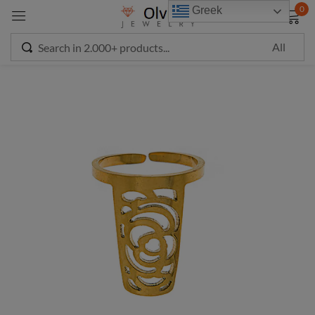
modal-check
0
Greek
Sign in
Remember me
Lost password?
LOG IN
CREATE AN ACCOUNT