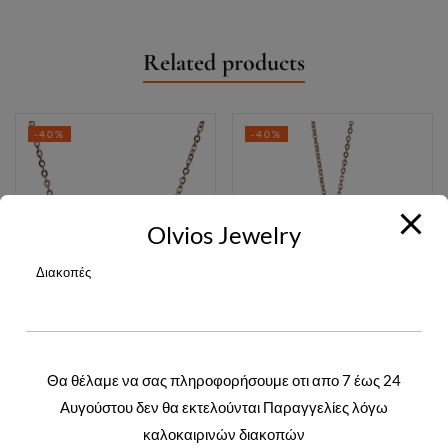
Related products
-40%
-40%
Olvios Jewelry
Διακοπές
ΔΙΑΒΆΣΤΕ
ΔΙΑΒΆΣΤΕ
Θα θέλαμε να σας πληροφορήσουμε οτι απο 7 έως 24
ΠΕΡΙΣΣΌΤΕΡΑ
ΠΕΡΙΣΣΌΤΕΡΑ
Login to view prices
Login to view prices
Αυγούστου δεν θα εκτελούνται Παραγγελίες λόγω
καλοκαιρινών διακοπών
Y07088R
Y07091R