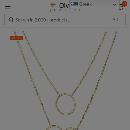
modal-check
0
Greek
Sign in
-20%
Remember me
Lost password?
LOG IN
CREATE AN ACCOUNT