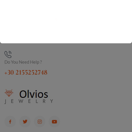
Do You Need Help ?
+30 2155252748