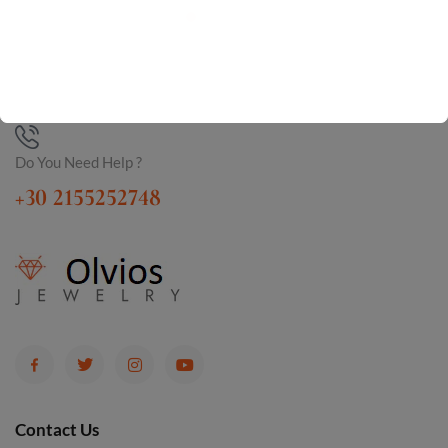
Do You Need Help ?
+30 2155252748
Contact Us