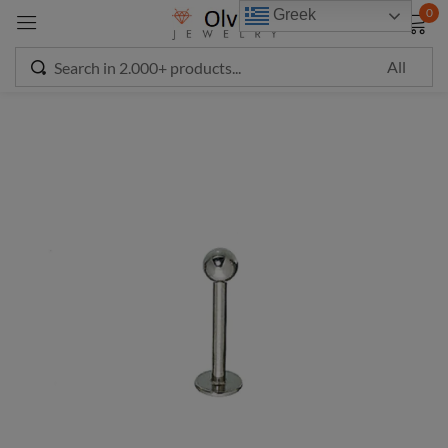
modal-check
0
Greek
Sign in
Remember me
Lost password?
LOG IN
CREATE AN ACCOUNT