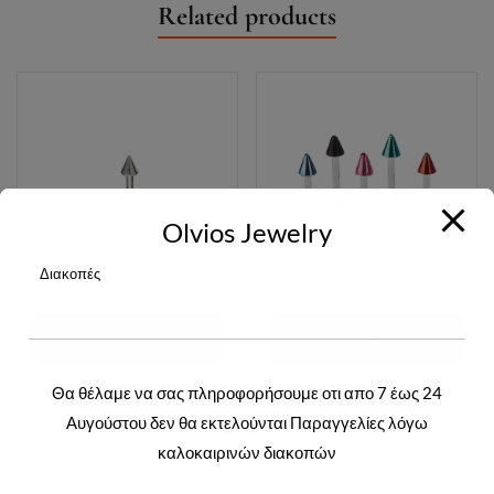
Related products
Olvios Jewelry
Διακοπές
ΔΙΑΒΆΣΤΕ
ΔΙΑΒΆΣΤΕ
ΠΕΡΙΣΣΌΤΕΡΑ
ΠΕΡΙΣΣΌΤΕΡΑ
Θα θέλαμε να σας πληροφορήσουμε οτι απο 7 έως 24
Login to view prices
Login to view prices
Αυγούστου δεν θα εκτελούνται Παραγγελίες λόγω
F01-0022 (1.2*8*3) 5 τεμάχια
F01-0112 (1.2*8*3) (5 τεμάχια)
καλοκαιρινών διακοπών