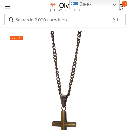
0
Greek
Sign in
-20%
Remember me
Lost password?
LOG IN
CREATE AN ACCOUNT