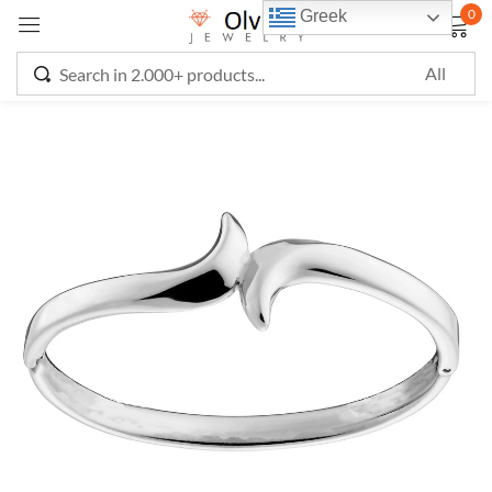
0
Greek
Sign in
Remember me
Lost password?
LOG IN
CREATE AN ACCOUNT