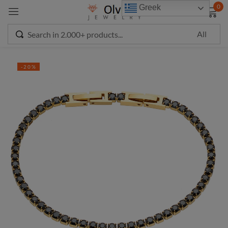
modal-check
0
Greek
Sign in
-20%
Remember me
Lost password?
LOG IN
CREATE AN ACCOUNT