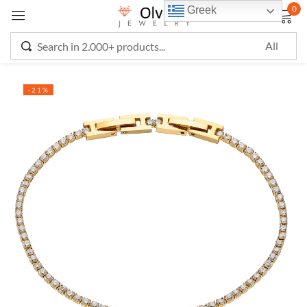
0
Greek
Sign in
-21%
Remember me
Lost password?
LOG IN
CREATE AN ACCOUNT