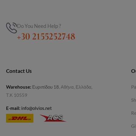
Do You Need Help ?
+30 2155252748
Contact Us
O
Warehouse
:
Ευριπίδου 18
, Αθήνα, Ελλάδα,
P
Τ.Κ 10559
Sh
E-mail:
info@olvios.net
Re
Gi