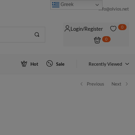
Greek
info@olvios.net
0
Login/Register
0
Login to view prices
ΠΡΟΣΘΉΚΗ ΣΤΟ ΚΑΛΆΘΙ
Hot
Sale
Recently Viewed
Previous
Next