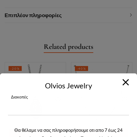
Επιπλέον πληροφορίες
Related products
-20%
-40%
Olvios Jewelry
Διακοπές
Θα θέλαμε να σας πληροφορήσουμε οτι απο 7 έως 24
ΔΙΑΒΆΣΤΕ
ΔΙΑΒΆΣΤΕ