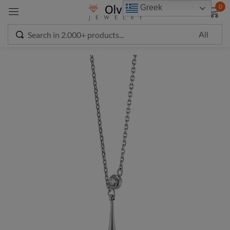
modal-check
0
Greek
Sign in
Remember me
Lost password?
LOG IN
CREATE AN ACCOUNT