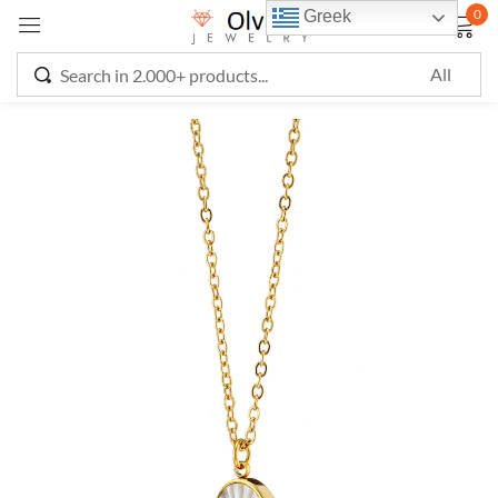
0
Greek
Sign in
Remember me
Lost password?
LOG IN
CREATE AN ACCOUNT