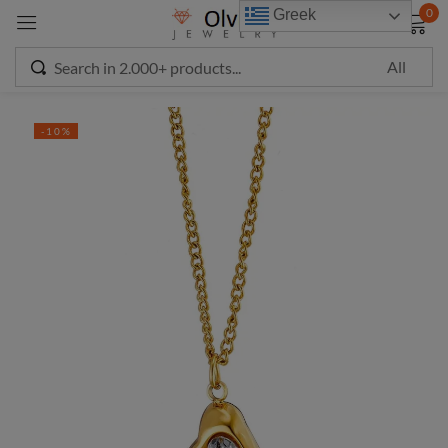
modal-check
0
Greek
Sign in
-10%
Remember me
Lost password?
LOG IN
CREATE AN ACCOUNT