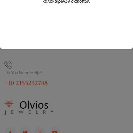
καλοκαιρινών διακοπών
Y01316BL
Y07083
Do You Need Help ?
+30 2155252748