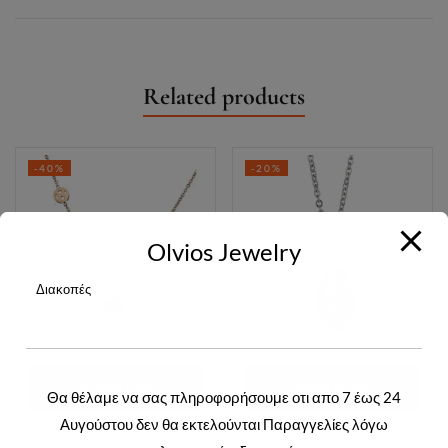
Related products
-40%
-20%
Olvios Jewelry
Διακοπές
ΔΙΑΒΆΣΤΕ
ΔΙΑΒΆΣΤΕ
Θα θέλαμε να σας πληροφορήσουμε οτι απο 7 έως 24
Αυγούστου δεν θα εκτελούνται Παραγγελίες λόγω
ΠΕΡΙΣΣΌΤΕΡΑ
ΠΕΡΙΣΣΌΤΕΡΑ
Login to view prices
Login to view prices