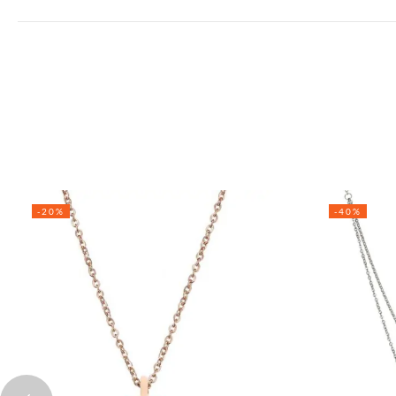
-20%
-40%