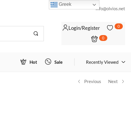
Greek
info@olvios.net
0
Login/Register
0
Login to view prices
ΠΡΟΣΘΉΚΗ ΣΤΟ ΚΑΛΆΘΙ
Hot
Sale
Recently Viewed
Previous
Next