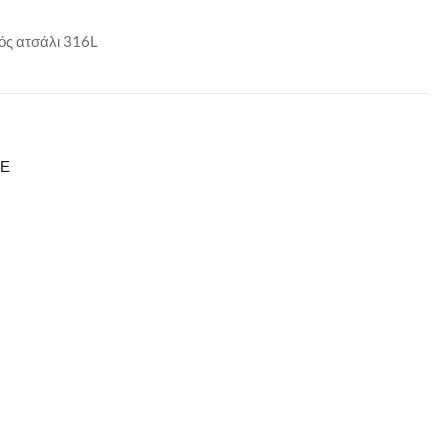
ός ατσάλι 316L
ΙΕ