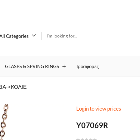
All Categories
Y07069R
GLASPS & SPRING RINGS
Προσφορές
ΙΑ->ΚΟΛΙΕ
Login to view prices
Y07069R