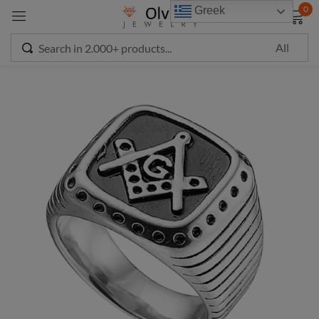
modal-check
0
Greek
Sign in
Remember me
Lost password?
LOG IN
CREATE AN ACCOUNT