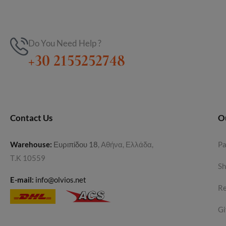
Do You Need Help ?
+30 2155252748
Contact Us
O
Warehouse
:
Ευριπίδου 18
, Αθήνα, Ελλάδα,
P
Τ.Κ 10559
Sh
E-mail:
info@olvios.net
Re
Gi