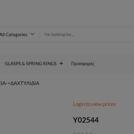
modal-check
All Categories
Y02544
GLASPS & SPRING RINGS
Προσφορές
ΙΑ->ΔΑΧΤΥΛΙΔΙΑ
Login to view prices
Y02544