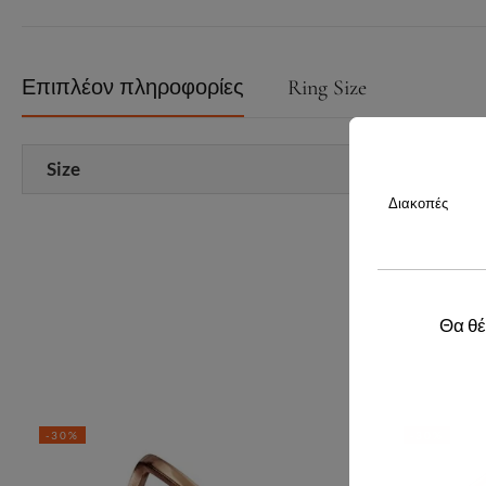
Επιπλέον πληροφορίες
Ring Size
Size
Διακοπές
Θα θέ
-30%
-30%