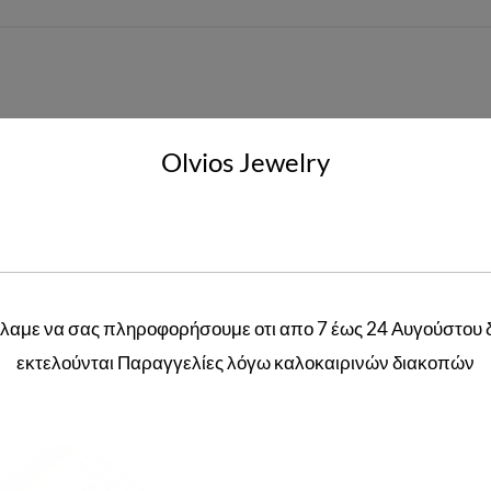
Olvios Jewelry
52
,
54
,
57
,
60
λαμε να σας πληροφορήσουμε οτι απο 7 έως 24 Αυγούστου 
Related products
εκτελούνται Παραγγελίες λόγω καλοκαιρινών διακοπών