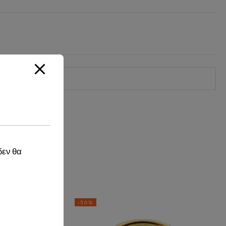
δεν θα
-50%