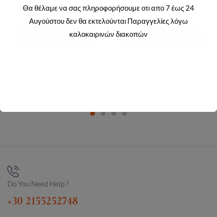
Θα θέλαμε να σας πληροφορήσουμε οτι απο 7 έως 24
Αυγούστου δεν θα εκτελούνται Παραγγελίες λόγω
καλοκαιρινών διακοπών
ΔΙΑΒΆΣΤΕ
ΔΙΑΒΆΣΤΕ
ΠΕΡΙΣΣΌΤΕΡΑ
ΠΕΡΙΣΣΌΤΕΡΑ
Login to view prices
Login to view prices
Y00908
Y00960R
Do You Need Help ?
+30 2155252748