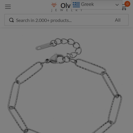
modal-check
0
Greek
Sign in
Remember me
Lost password?
LOG IN
CREATE AN ACCOUNT