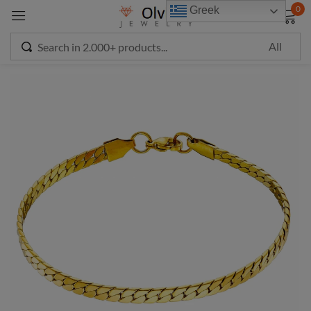
modal-check
0
Greek
Sign in
Remember me
Lost password?
LOG IN
CREATE AN ACCOUNT