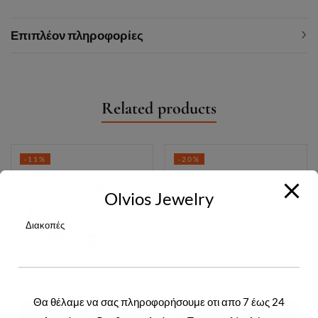
Επιπλέον πληροφορίες
Related products
-11%
-20%
Olvios Jewelry
Διακοπές
Θα θέλαμε να σας πληροφορήσουμε οτι απο 7 έως 24
ΔΙΑΒΆΣΤΕ
ΔΙΑΒΆΣΤΕ