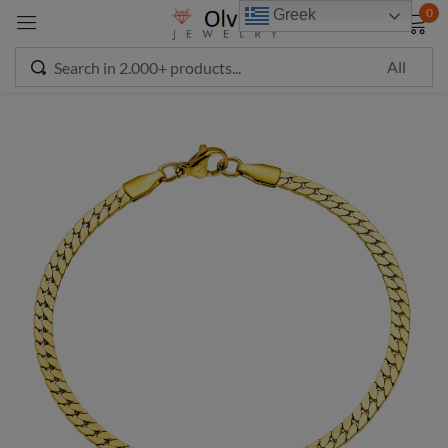
modal-check
0
Greek
Sign in
Remember me
Lost password?
LOG IN
CREATE AN ACCOUNT