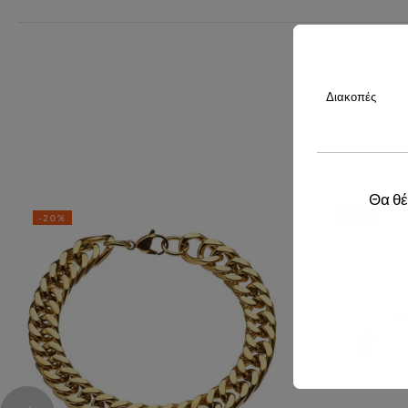
Διακοπές
Θα θέ
-20%
-20%