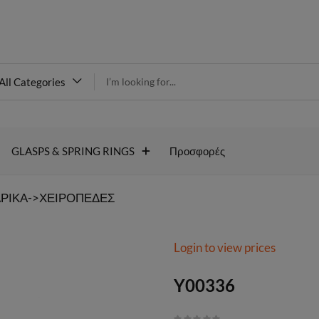
modal-check
All Categories
Y00336
GLASPS & SPRING RINGS
Προσφορές
ΡΙΚΑ->ΧΕΙΡΟΠΕΔΕΣ
Login to view prices
Y00336