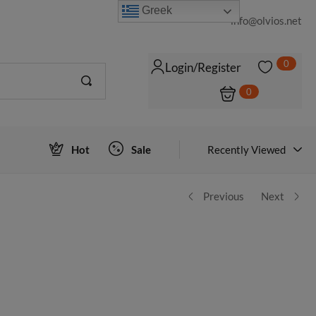
Greek
info@olvios.net
0
Login/Register
0
Login to view prices
Hot
Sale
Recently Viewed
Previous
Next